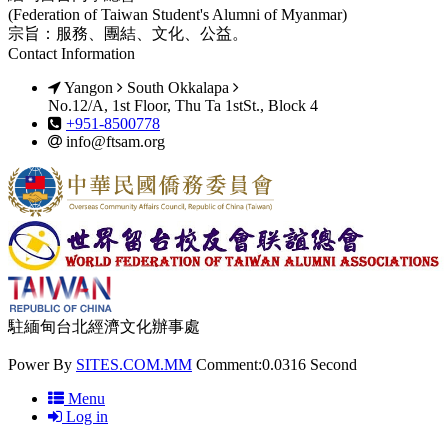
(Federation of Taiwan Student's Alumni of Myanmar)
宗旨：服務、團結、文化、公益。
Contact Information
Yangon
South Okkalapa
No.12/A, 1st Floor, Thu Ta 1stSt., Block 4
+951-8500778
info@ftsam.org
駐緬甸台北經濟文化辦事處
Power By
SITES.COM.MM
Comment:0.0316 Second
Menu
Log in