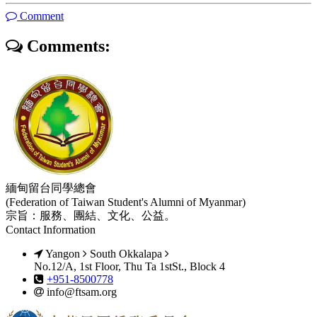
Comment
Comments:
緬甸留台同學總會
(Federation of Taiwan Student's Alumni of Myanmar)
宗旨：服務、團結、文化、公益。
Contact Information
Yangon
South Okkalapa
No.12/A, 1st Floor, Thu Ta 1stSt., Block 4
+951-8500778
info@ftsam.org