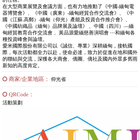
在大型商業展覽及會議方面，也有力地推動了《中國-緬甸電
器博覽會》、《中國（廣東）-緬甸經貿合作交流會》、《中
國（江蘇.高郵）-緬甸（仰光）產能及投資合作推介會》、
《中國紡織品（緬甸）品牌展及論壇》 、中國（四川）—緬
甸經貿教育合作交流會 、黃品源愛緬慈善演唱會 ⋯和緬甸各
種投資峰會與論壇。
愛米國際股份有限公司以《誠信、專業》深耕緬甸，接軌國
際，每次活動都全力以赴，使命必達，致力於促進在地和國外
的聯結與交流，深獲各大商會、僑團、僑社及國內外眾多舊雨
新知的高度肯定。
商家/企業地區：
仰光省
QRCode：
活動策劃