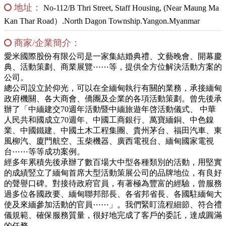
地址：
No-112/B Thri Street, Staff Housing, (Near Maung Ma
Kan Thar Road）.North Dagon Township.Yangon.Myanmar
商家/企業簡介：
愛米國際股份有限公司是一家集結婚典禮、文藝晚會、開幕慶
典、活動策劃、商業展覽⋯⋯等，提供全方位解決活動方案的
公司。
總公司設立於仰光，可以在全緬甸執行有關的業務，承接緬甸
政府機關、各大商會、僑團及企業的各項活動策劃。曾先後承
辦了「中緬建交70週年活動暨中緬旅遊年啓活動儀式、 中華
人民共和國成立70週年、中國工商銀行、萬寶緬銅、中色鎳
業、中國鐵建、中國土木工程集團、貴州茅台、福田汽車、東
風柳汽、廈門航空、玉柴機器、廣西電視台、緬甸國家電視
台⋯⋯等等成功案例。
經多年累積先後承辦了數百場大中型各種類別的活動，用堅實
的成績竪立了緬甸首席大型活動策展公司的品牌地位，有良好
的聲譽口碑。對接待政府官員，有著極為豐富的經驗，曾服務
過多位各國政要、緬甸聯邦部長、各省邦省長、各國駐緬甸大
使及來緬參加活動的官員⋯⋯」。我們緊盯流程細節、符合禮
儀規範、確保服務質量，很好地完成了客戶的委託，達成圓滿
的任務。