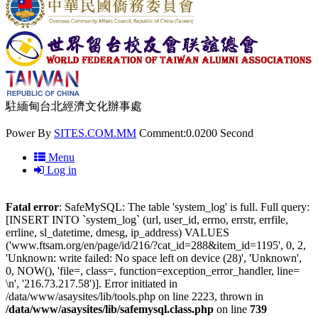
駐緬甸台北經濟文化辦事處
Power By
SITES.COM.MM
Comment:0.0200 Second
Menu
Log in
Fatal error
: SafeMySQL: The table 'system_log' is full. Full query:
[INSERT INTO `system_log` (url, user_id, errno, errstr, errfile,
errline, sl_datetime, dmesg, ip_address) VALUES
('www.ftsam.org/en/page/id/216/?cat_id=288&item_id=1195', 0, 2,
'Unknown: write failed: No space left on device (28)', 'Unknown',
0, NOW(), 'file=, class=, function=exception_error_handler, line=
\n', '216.73.217.58')]. Error initiated in
/data/www/asaysites/lib/tools.php on line 2223, thrown in
/data/www/asaysites/lib/safemysql.class.php
on line
739