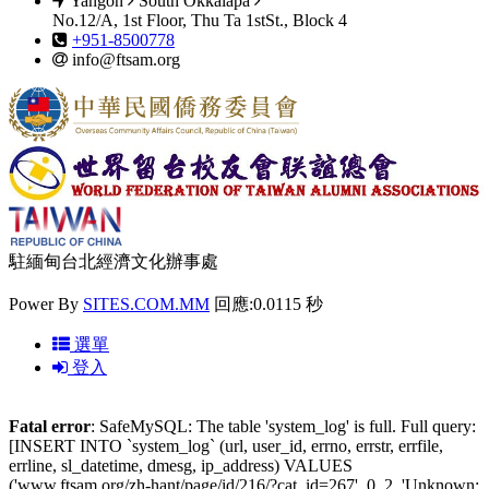
Yangon
South Okkalapa
No.12/A, 1st Floor, Thu Ta 1stSt., Block 4
+951-8500778
info@ftsam.org
駐緬甸台北經濟文化辦事處
Power By
SITES.COM.MM
回應:0.0115 秒
選單
登入
Fatal error
: SafeMySQL: The table 'system_log' is full. Full query:
[INSERT INTO `system_log` (url, user_id, errno, errstr, errfile,
errline, sl_datetime, dmesg, ip_address) VALUES
('www.ftsam.org/zh-hant/page/id/216/?cat_id=267', 0, 2, 'Unknown: