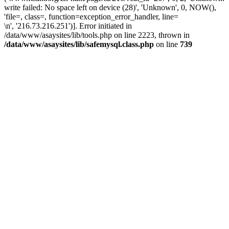
write failed: No space left on device (28)', 'Unknown', 0, NOW(),
'file=, class=, function=exception_error_handler, line=
\n', '216.73.216.251')]. Error initiated in
/data/www/asaysites/lib/tools.php on line 2223, thrown in
/data/www/asaysites/lib/safemysql.class.php
on line
739