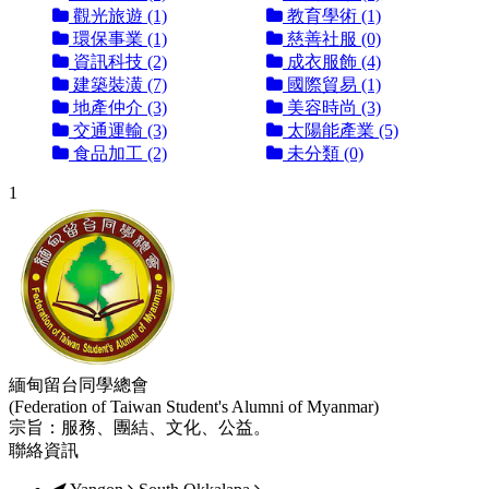
觀光旅遊 (1)
教育學術 (1)
環保事業 (1)
慈善社服 (0)
資訊科技 (2)
成衣服飾 (4)
建築裝潢 (7)
國際貿易 (1)
地產仲介 (3)
美容時尚 (3)
交通運輸 (3)
太陽能產業 (5)
食品加工 (2)
未分類 (0)
1
緬甸留台同學總會
(Federation of Taiwan Student's Alumni of Myanmar)
宗旨：服務、團結、文化、公益。
聯絡資訊