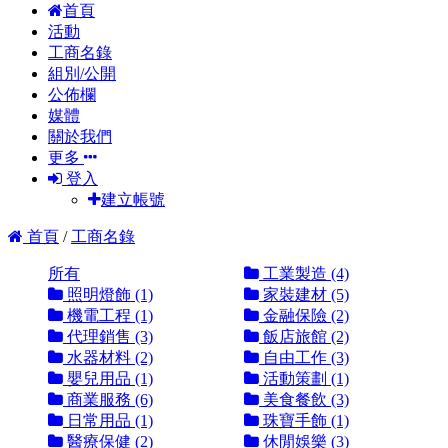
首頁
活動
工商名錄
組別/公開
公佈欄
媒體
關於我們
更多
登入
建立帳號
首頁
/
工商名錄
所有
工業製造 (4)
照明燈飾 (1)
家裝建材 (5)
機電工程 (1)
金融保險 (2)
代理銷售 (3)
飯店旅館 (2)
水器材料 (2)
自由工作 (3)
嬰兒用品 (1)
活動策劃 (1)
商業服務 (6)
美食餐飲 (3)
日常用品 (1)
珠寶手飾 (1)
醫療保健 (2)
休閒娛樂 (3)