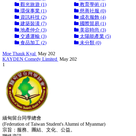
觀光旅遊 (1)
教育學術 (1)
環保事業 (1)
慈善社服 (0)
資訊科技 (2)
成衣服飾 (4)
建築裝潢 (7)
國際貿易 (1)
地產仲介 (3)
美容時尚 (3)
交通運輸 (3)
太陽能產業 (5)
食品加工 (2)
未分類 (0)
Moe Thauk Kyal
May 202
KAYDEN Comedy Limited
May 202
1
緬甸留台同學總會
(Federation of Taiwan Student's Alumni of Myanmar)
宗旨：服務、團結、文化、公益。