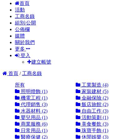
首頁
活動
工商名錄
組別/公開
公佈欄
媒體
關於我們
更多
登入
建立帳號
首頁
/
工商名錄
所有
工業製造 (4)
照明燈飾 (1)
家裝建材 (5)
機電工程 (1)
金融保險 (2)
代理銷售 (3)
飯店旅館 (2)
水器材料 (2)
自由工作 (3)
嬰兒用品 (1)
活動策劃 (1)
商業服務 (6)
美食餐飲 (3)
日常用品 (1)
珠寶手飾 (1)
醫療保健 (2)
休閒娛樂 (3)