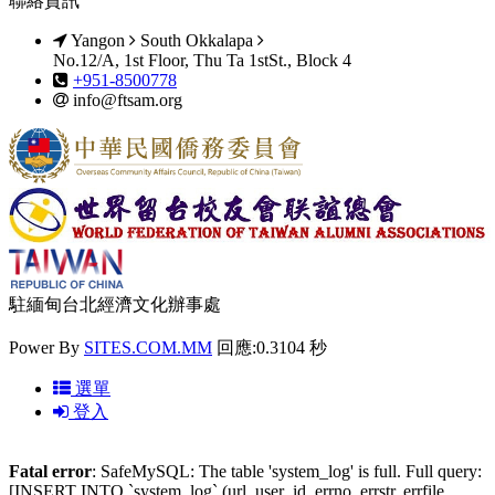
聯絡資訊
Yangon
South Okkalapa
No.12/A, 1st Floor, Thu Ta 1stSt., Block 4
+951-8500778
info@ftsam.org
駐緬甸台北經濟文化辦事處
Power By
SITES.COM.MM
回應:0.3104 秒
選單
登入
Fatal error
: SafeMySQL: The table 'system_log' is full. Full query:
[INSERT INTO `system_log` (url, user_id, errno, errstr, errfile,