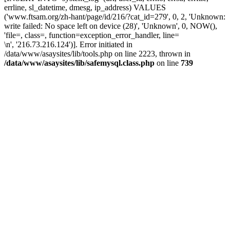
errline, sl_datetime, dmesg, ip_address) VALUES
('www.ftsam.org/zh-hant/page/id/216/?cat_id=279', 0, 2, 'Unknown:
write failed: No space left on device (28)', 'Unknown', 0, NOW(),
'file=, class=, function=exception_error_handler, line=
\n', '216.73.216.124')]. Error initiated in
/data/www/asaysites/lib/tools.php on line 2223, thrown in
/data/www/asaysites/lib/safemysql.class.php
on line
739